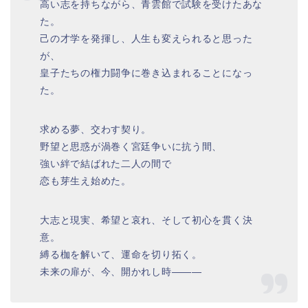
高い志を持ちながら、青雲館で試験を受けたあな
た。
己の才学を発揮し、人生も変えられると思った
が、
皇子たちの権力闘争に巻き込まれることになっ
た。
求める夢、交わす契り。
野望と思惑が渦巻く宮廷争いに抗う間、
強い絆で結ばれた二人の間で
恋も芽生え始めた。
大志と現実、希望と哀れ、そして初心を貫く決
意。
縛る枷を解いて、運命を切り拓く。
未来の扉が、今、開かれし時―――