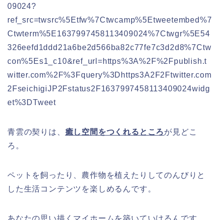
09024?
ref_src=twsrc%5Etfw%7Ctwcamp%5Etweetembed%7
Ctwterm%5E1637997458113409024%7Ctwgr%5E54
326eefd1ddd21a6be2d566ba82c77fe7c3d2d8%7Ctw
con%5Es1_c10&ref_url=https%3A%2F%2Fpublish.t
witter.com%2F%3Fquery%3Dhttps3A2F2Ftwitter.com
2FseichigiJP2Fstatus2F1637997458113409024widg
et%3DTweet
青雲の契りは、
癒し空間をつくれるところ
が見どこ
ろ。
ペットを飼ったり、農作物を植えたりしてのんびりと
した生活コンテンツを楽しめるんです。
あなたの思い描くマイホームを築いていけるんです。