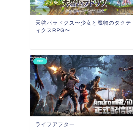
天啓パラドクス〜少女と魔物のタクテ
ィクスRPG〜
RPG
ライフアフター