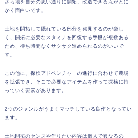
さら地を自分の思い通りに開拓、改造できる点がとに
かく面白いです。
土地を開拓して
隠れている部分を発見
するのが楽し
く、開拓に必要な
スタミナを回復する手段が複数ある
ため、待ち時間なくサクサク進められるのがいいで
す。
この他に、探検アドベンチャーの進行に合わせて
農場
を拡張
でき、そこで必要なアイテムを作って探検に持
っていく要素があります。
2つのジャンルが
うまくマッチ
している良作となってい
ます。
土地開拓のセンスや作りたい内容は個人で異なるの