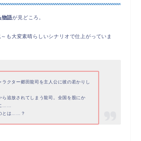
る物語
が見どころ。
記～も大変素晴らしいシナリオで仕上がっていま
ャラクター郷田龍司を主人公に彼の若かりし
から追放されてしまう龍司。全国を股にか
に……
のとは……？